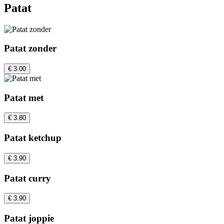
Patat
Patat zonder
€ 3.00
Patat met
€ 3.80
Patat ketchup
€ 3.90
Patat curry
€ 3.90
Patat joppie