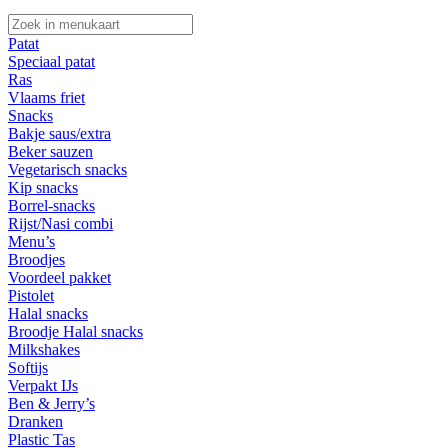
Patat
Speciaal patat
Ras
Vlaams friet
Snacks
Bakje saus/extra
Beker sauzen
Vegetarisch snacks
Kip snacks
Borrel-snacks
Rijst/Nasi combi
Menu’s
Broodjes
Voordeel pakket
Pistolet
Halal snacks
Broodje Halal snacks
Milkshakes
Softijs
Verpakt IJs
Ben & Jerry’s
Dranken
Plastic Tas