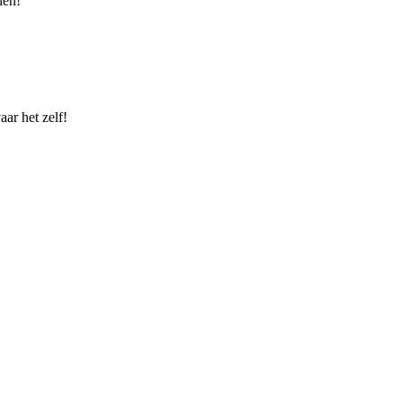
len!
ar het zelf!